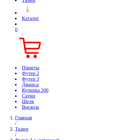
Ткани
Каталог
0
Принты
Футер 2
Футер 3
Джинса
Кулирка 200
Сатин
Шелк
Вискоза
Главная
/
Ткани
/