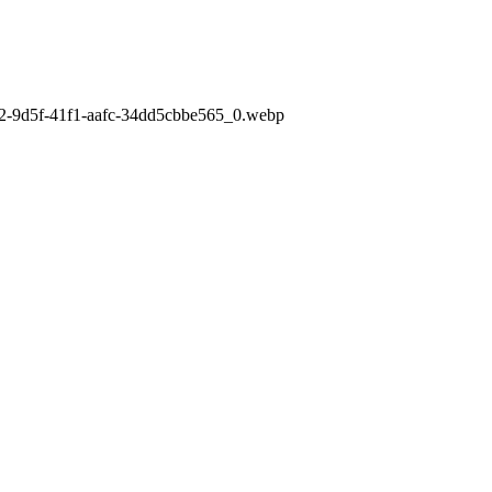
832-9d5f-41f1-aafc-34dd5cbbe565_0.webp