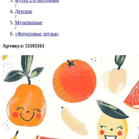
Футер 2-х ниточный
/
Детские
/
Мультяшные
/
«Фруктовые друзья»
Артикул: 51181161