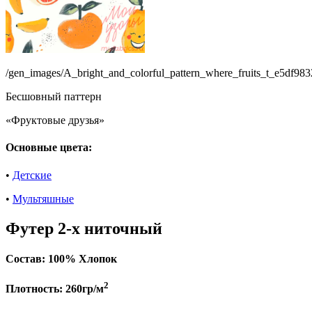
/gen_images/A_bright_and_colorful_pattern_where_fruits_t_e5df9
Бесшовный паттерн
«Фруктовые друзья»
Основные цвета:
•
Детские
•
Мультяшные
Футер 2-х ниточный
Состав:
100% Хлопок
2
Плотность:
260гр/м