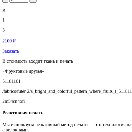
м.
1
3
2100 ₽
Заказать
В стоимость входит ткань и печать
«Фруктовые друзья»
51181161
/fabrics/futer-2/a_bright_and_colorful_pattern_where_fruits_t_51181
2m54cn4ofi
Реактивная печать
Мы используем реактивный метод печати — это технология на
с волокнами.