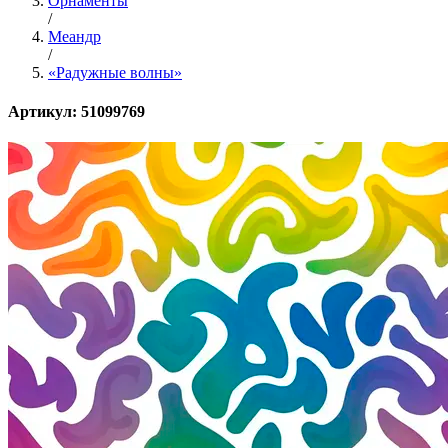
Орнаменты
/
Меандр
/
«Радужные волны»
Артикул: 51099769