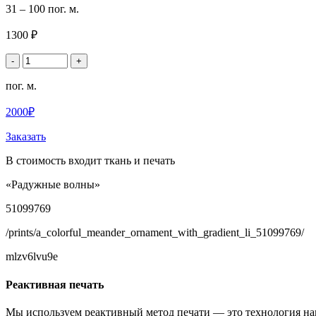
31 – 100 пог. м.
1300 ₽
-
+
пог. м.
2000₽
Заказать
В стоимость входит ткань и печать
«Радужные волны»
51099769
/prints/a_colorful_meander_ornament_with_gradient_li_51099769/
mlzv6lvu9e
Реактивная печать
Мы используем реактивный метод печати — это технология на