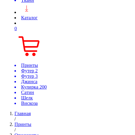
Ткани
Каталог
0
Принты
Футер 2
Футер 3
Джинса
Кулирка 200
Сатин
Шелк
Вискоза
Главная
/
Принты
/