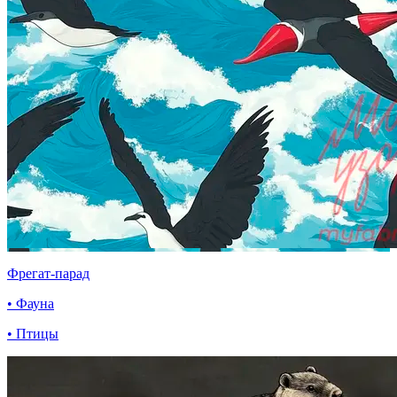
Фрегат-парад
• Фауна
• Птицы