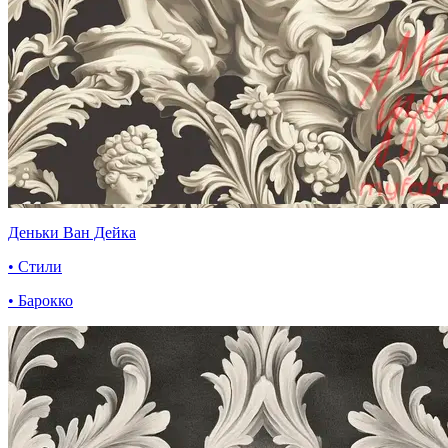
Деньки Ван Дейка
• Стили
• Барокко