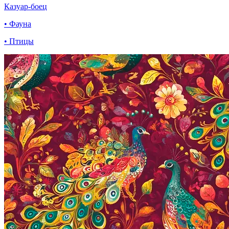
Казуар-боец
• Фауна
• Птицы