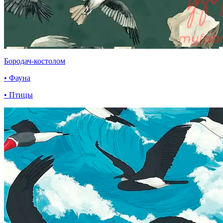
Бородач-костолом
• Фауна
• Птицы