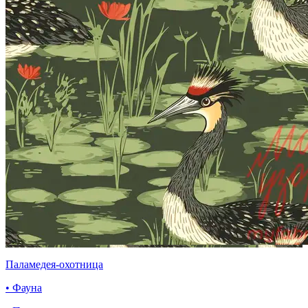
Паламедея-охотница
• Фауна