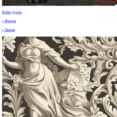
Бобр уголь
• Фауна
• Звери