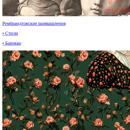
Рембрандтовские размышления
• Стили
• Барокко