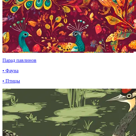
Парад павлинов
• Фауна
• Птицы