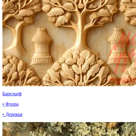
Барельеф
• Флора
• Деревья