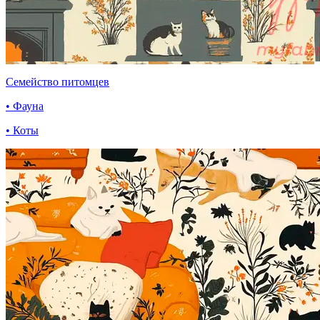
Семейство питомцев
• Фауна
• Коты