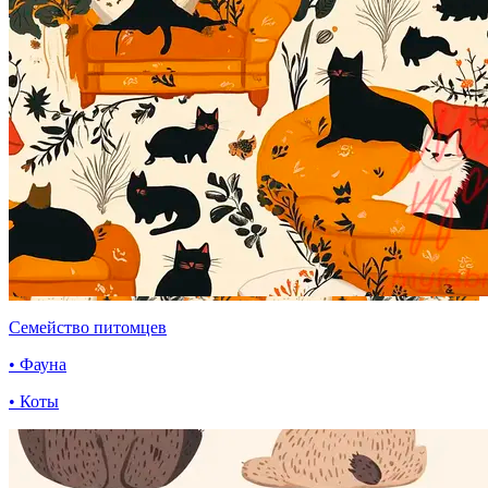
Семейство питомцев
• Фауна
• Коты