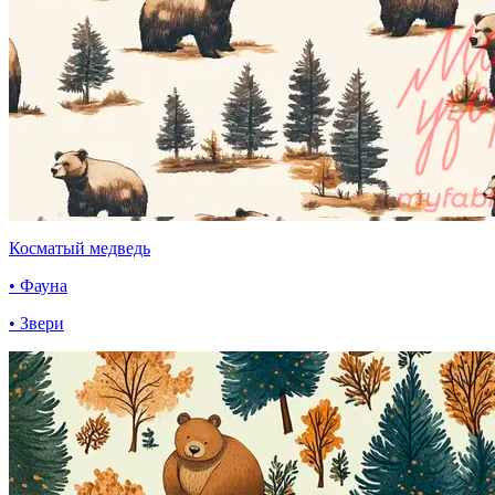
Косматый медведь
• Фауна
• Звери