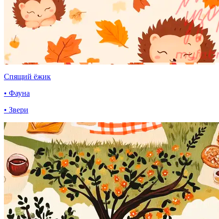
Спящий ёжик
• Фауна
• Звери