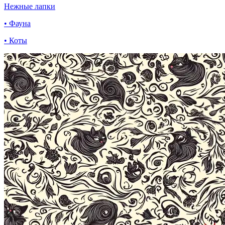
Нежные лапки
• Фауна
• Коты