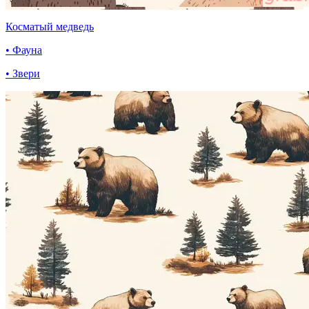
Косматый медведь
• Фауна
• Звери