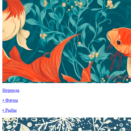
Нереида
• Фауна
• Рыбы