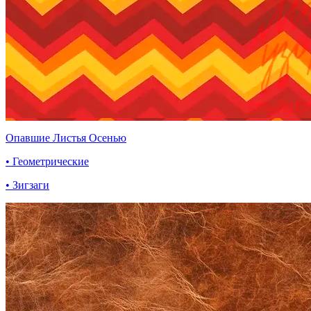
Опавшие Листья Осенью
• Геометрические
• Зигзаги