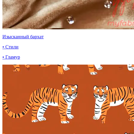
Изысканный бархат
• Стили
• Гламур