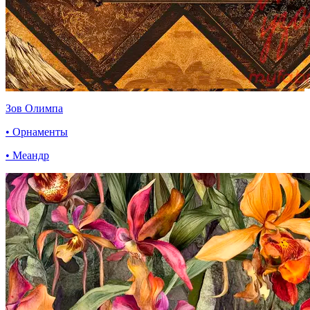
Зов Олимпа
• Орнаменты
• Меандр