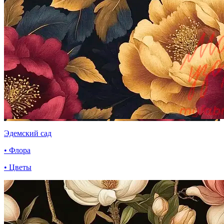
Эдемский сад
• Флора
• Цветы