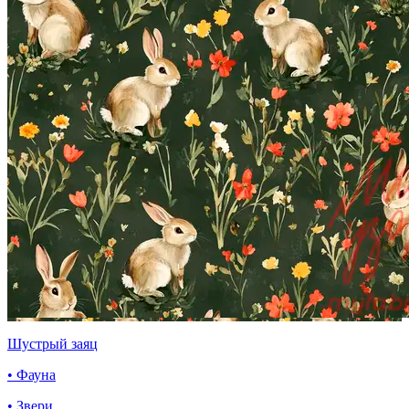
Шустрый заяц
• Фауна
• Звери