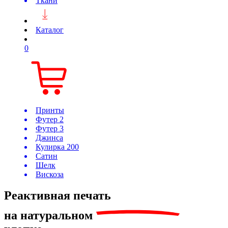
Ткани
Каталог
0
Принты
Футер 2
Футер 3
Джинса
Кулирка 200
Сатин
Шелк
Вискоза
Реактивная печать
на
натуральном