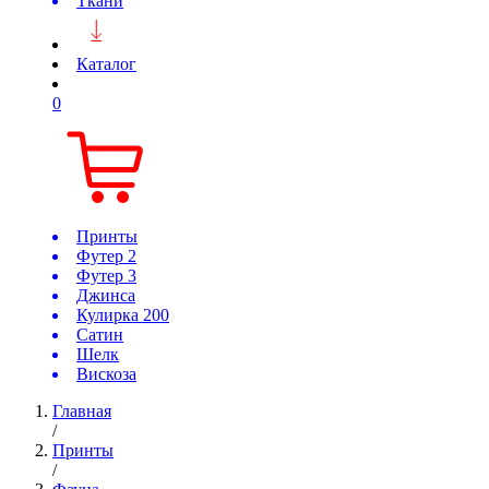
Ткани
Каталог
0
Принты
Футер 2
Футер 3
Джинса
Кулирка 200
Сатин
Шелк
Вискоза
Главная
/
Принты
/