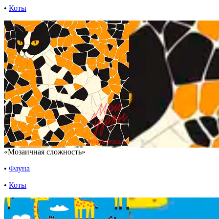
•
Коты
«Мозаичная сложность»
•
Фауна
•
Коты