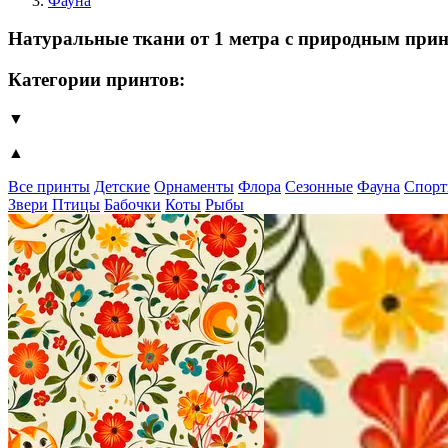
Фауна
Натуральные ткани от 1 метра с природным при
Категории принтов:
▼
▲
Все принты
Детские
Орнаменты
Флора
Сезонные
Фауна
Спорт
Звери
Птицы
Бабочки
Коты
Рыбы