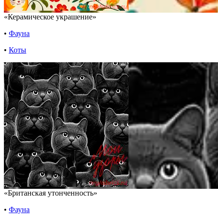
«Керамическое украшение»
•
Фауна
•
Коты
«Британская утонченность»
•
Фауна