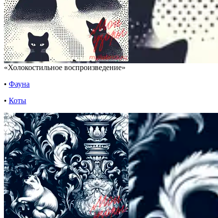
«Холокостильное воспроизведение»
•
Фауна
•
Коты