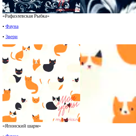
«Рафаэлевская Рыбка»
•
Фауна
•
Звери
«Японский шарм»