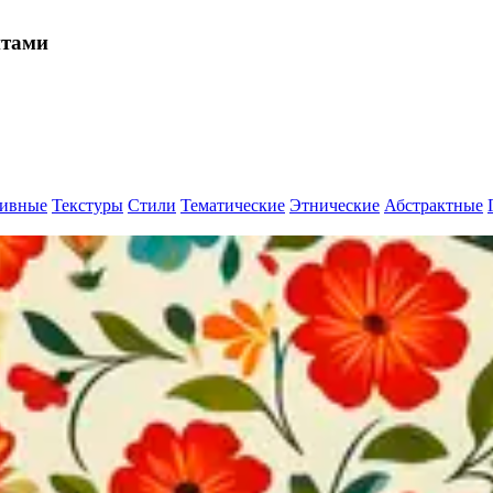
нтами
ивные
Текстуры
Стили
Тематические
Этнические
Абстрактные