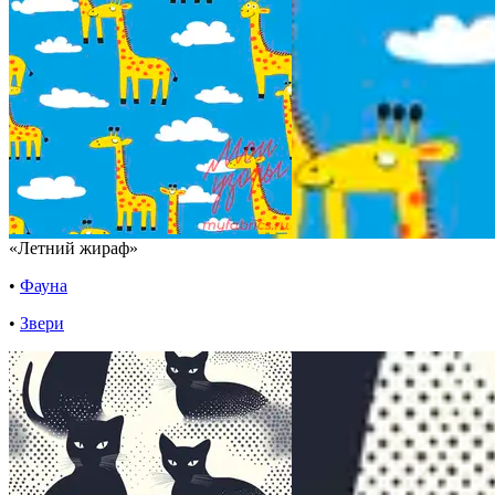
«Летний жираф»
•
Фауна
•
Звери