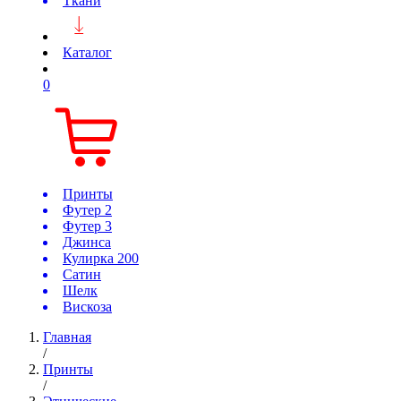
Ткани
Каталог
0
Принты
Футер 2
Футер 3
Джинса
Кулирка 200
Сатин
Шелк
Вискоза
Главная
/
Принты
/