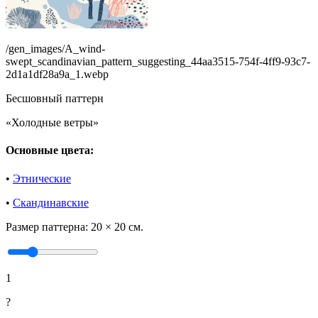
/gen_images/A_wind-
swept_scandinavian_pattern_suggesting_44aa3515-754f-4ff9-93c7-
2d1a1df28a9a_1.webp
Бесшовный паттерн
«Холодные ветры»
Основные цвета:
•
Этнические
•
Скандинавские
Размер паттерна:
20 × 20 см.
1
?