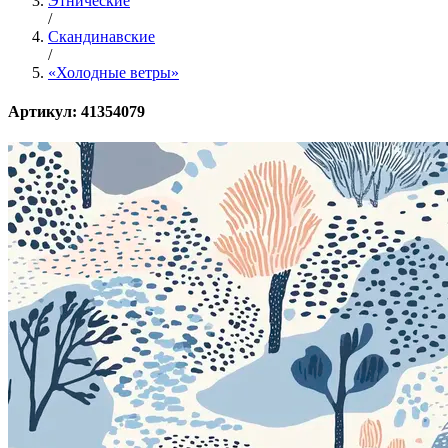
Этнические
/
Скандинавские
/
«Холодные ветры»
Артикул: 41354079