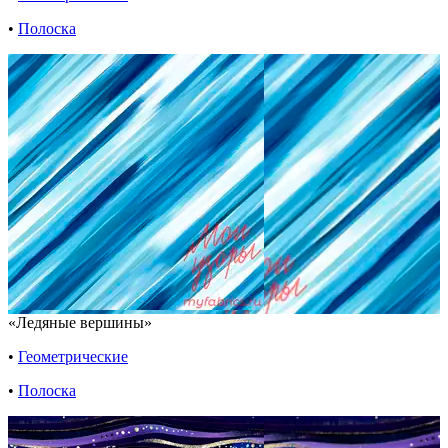
•
Полоска
«Ледяные вершины»
•
Геометрические
•
Полоска