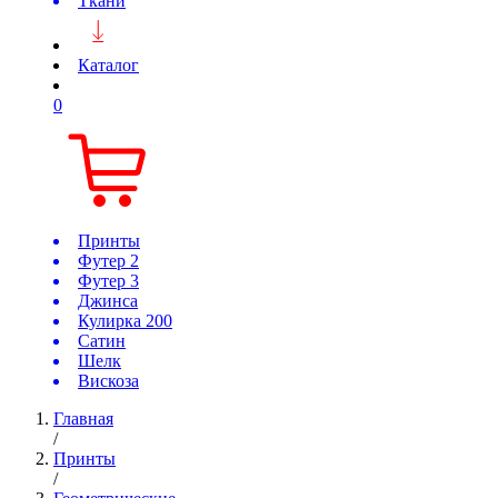
Ткани
Каталог
0
Принты
Футер 2
Футер 3
Джинса
Кулирка 200
Сатин
Шелк
Вискоза
Главная
/
Принты
/