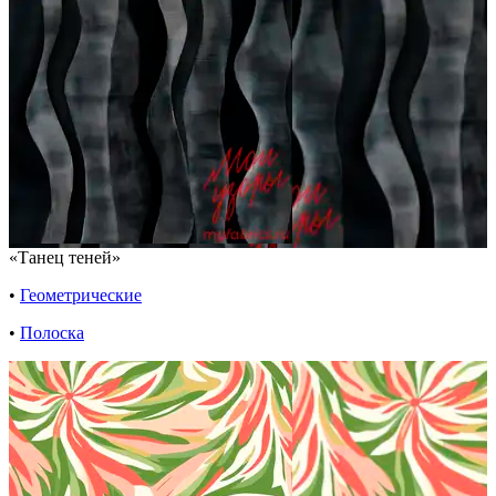
«Танец теней»
•
Геометрические
•
Полоска