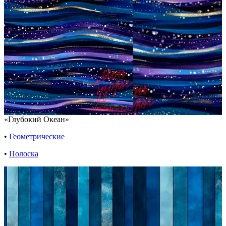
«Глубокий Океан»
•
Геометрические
•
Полоска