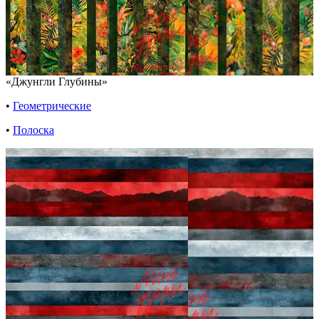
«Джунгли Глубины»
•
Геометрические
•
Полоска