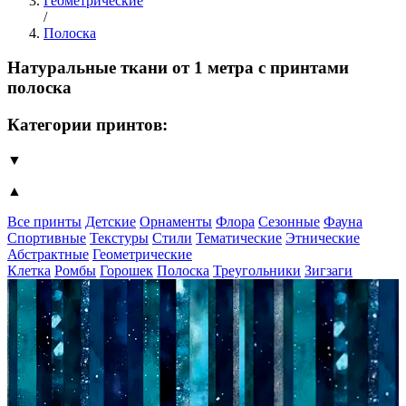
Геометрические
/
Полоска
Натуральные ткани от 1 метра с принтами
полоска
Категории принтов:
▼
▲
Все принты
Детские
Орнаменты
Флора
Сезонные
Фауна
Спортивные
Текстуры
Стили
Тематические
Этнические
Абстрактные
Геометрические
Клетка
Ромбы
Горошек
Полоска
Треугольники
Зигзаги