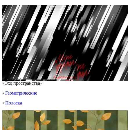
«Эхо пространства»
•
Геометрические
•
Полоска