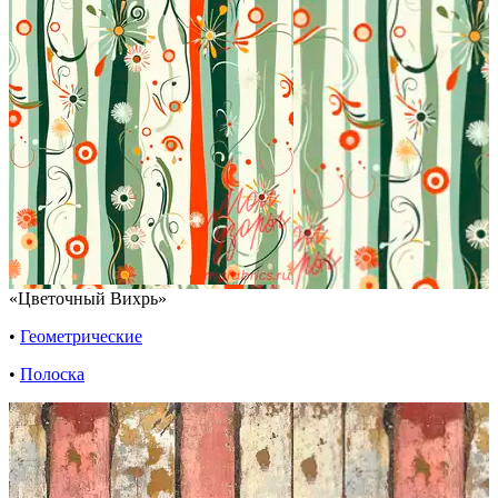
«Цветочный Вихрь»
•
Геометрические
•
Полоска