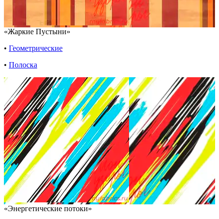
«Жаркие Пустыни»
•
Геометрические
•
Полоска
«Энергетические потоки»