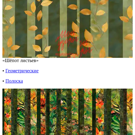
«Шёпот листьев»
•
Геометрические
•
Полоска