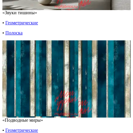
«Звуки тишины»
•
Геометрические
•
Полоска
«Подводные миры»
•
Геометрические