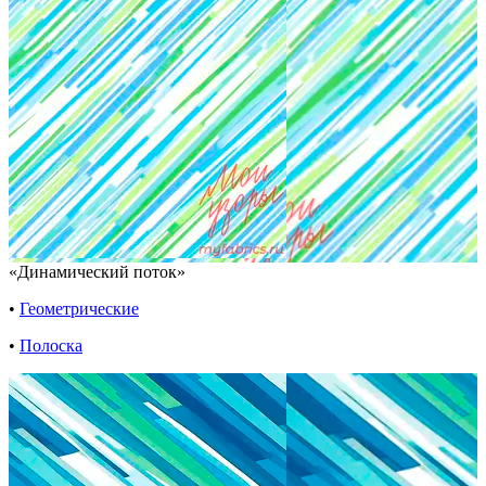
«Динамический поток»
•
Геометрические
•
Полоска