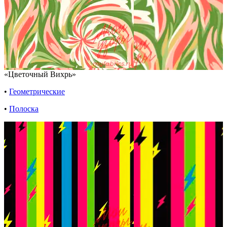
«Цветочный Вихрь»
•
Геометрические
•
Полоска