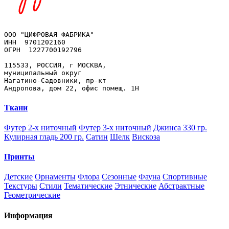
OOO "ЦИФРОВАЯ ФАБРИКА"

ИНН  9701202160

ОГРН  1227700192796

115533, РОССИЯ, г МОСКВА, 

муниципальный округ 

Нагатино-Садовники, пр-кт 

Ткани
Футер 2-х ниточный
Футер 3-х ниточный
Джинса 330 гр.
Кулирная гладь 200 гр.
Сатин
Шелк
Вискоза
Принты
Детские
Орнаменты
Флора
Сезонные
Фауна
Спортивные
Текстуры
Стили
Тематические
Этнические
Абстрактные
Геометрические
Информация