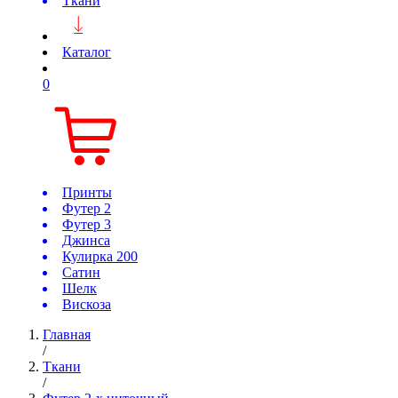
Ткани
Каталог
0
Принты
Футер 2
Футер 3
Джинса
Кулирка 200
Сатин
Шелк
Вискоза
Главная
/
Ткани
/