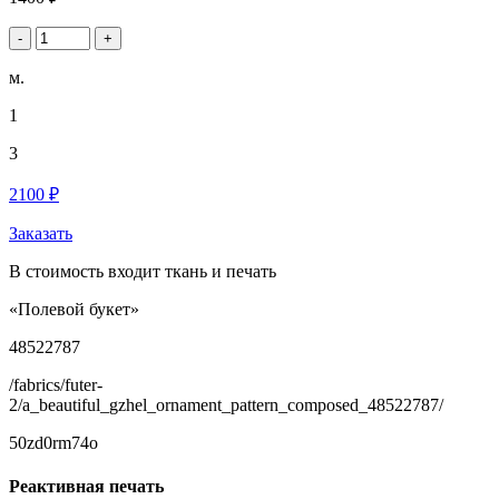
-
+
м.
1
3
2100 ₽
Заказать
В стоимость входит ткань и печать
«Полевой букет»
48522787
/fabrics/futer-
2/a_beautiful_gzhel_ornament_pattern_composed_48522787/
50zd0rm74o
Реактивная печать