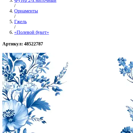
Футер 2-х ниточный
/
Орнаменты
/
Гжель
/
«Полевой букет»
Артикул: 48522787