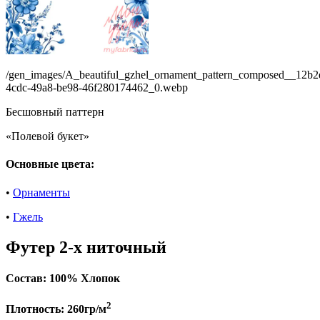
/gen_images/A_beautiful_gzhel_ornament_pattern_composed__12b2
4cdc-49a8-be98-46f280174462_0.webp
Бесшовный паттерн
«Полевой букет»
Основные цвета:
•
Орнаменты
•
Гжель
Футер 2-х ниточный
Состав:
100% Хлопок
2
Плотность:
260гр/м