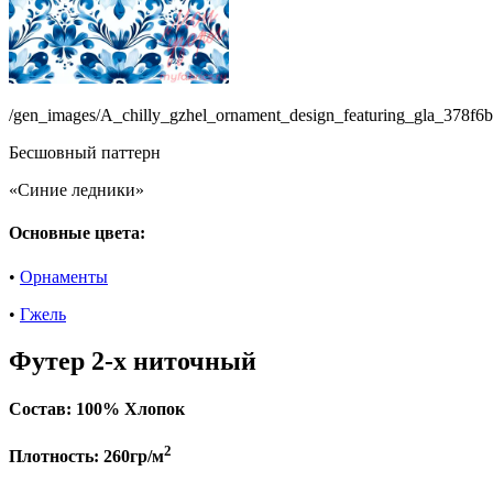
/gen_images/A_chilly_gzhel_ornament_design_featuring_gla_378f
Бесшовный паттерн
«Синие ледники»
Основные цвета:
•
Орнаменты
•
Гжель
Футер 2-х ниточный
Состав:
100% Хлопок
2
Плотность:
260гр/м