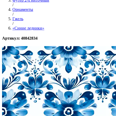
Футер 2-х ниточный
/
Орнаменты
/
Гжель
/
«Синие ледники»
Артикул: 40842834