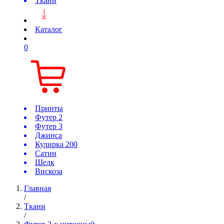
Ткани
Каталог
0
Принты
Футер 2
Футер 3
Джинса
Кулирка 200
Сатин
Шелк
Вискоза
Главная
/
Ткани
/