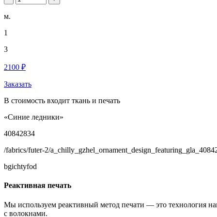
м.
1
3
2100 ₽
Заказать
В стоимость входит ткань и печать
«Синие ледники»
40842834
/fabrics/futer-2/a_chilly_gzhel_ornament_design_featuring_gla_4084
bgichtyfod
Реактивная печать
Мы используем реактивный метод печати — это технология на
с волокнами.