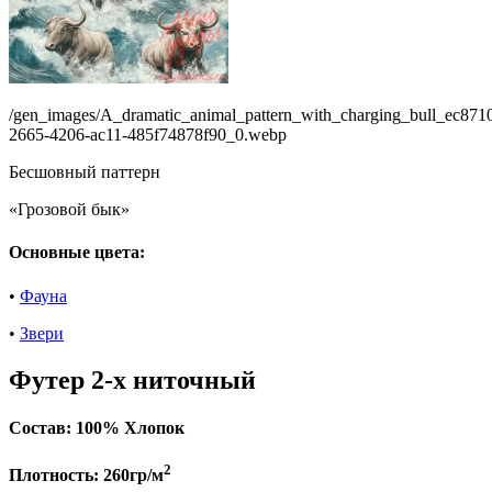
/gen_images/A_dramatic_animal_pattern_with_charging_bull_ec871
2665-4206-ac11-485f74878f90_0.webp
Бесшовный паттерн
«Грозовой бык»
Основные цвета:
•
Фауна
•
Звери
Футер 2-х ниточный
Состав:
100% Хлопок
2
Плотность:
260гр/м