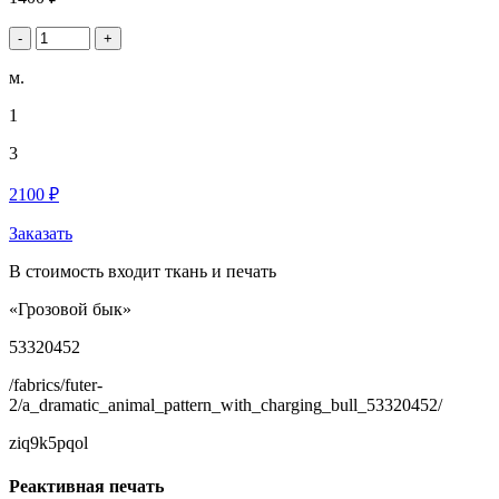
-
+
м.
1
3
2100 ₽
Заказать
В стоимость входит ткань и печать
«Грозовой бык»
53320452
/fabrics/futer-
2/a_dramatic_animal_pattern_with_charging_bull_53320452/
ziq9k5pqol
Реактивная печать