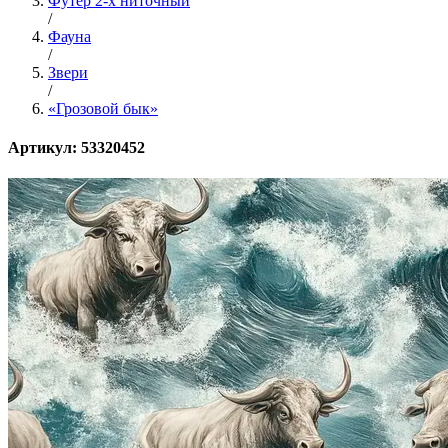
Футер 2-х ниточный
/
Фауна
/
Звери
/
«Грозовой бык»
Артикул: 53320452