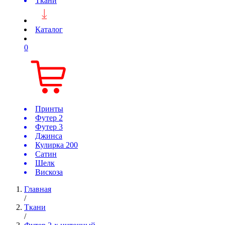
Ткани
Каталог
0
Принты
Футер 2
Футер 3
Джинса
Кулирка 200
Сатин
Шелк
Вискоза
Главная
/
Ткани
/