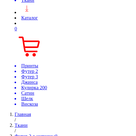
Ткани
Каталог
0
Принты
Футер 2
Футер 3
Джинса
Кулирка 200
Сатин
Шелк
Вискоза
Главная
/
Ткани
/