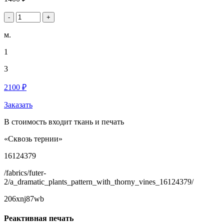
-
+
м.
1
3
2100 ₽
Заказать
В стоимость входит ткань и печать
«Сквозь тернии»
16124379
/fabrics/futer-
2/a_dramatic_plants_pattern_with_thorny_vines_16124379/
206xnj87wb
Реактивная печать