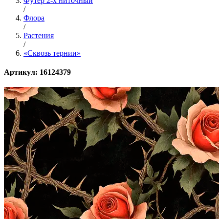
Футер 2-х ниточный
/
Флора
/
Растения
/
«Сквозь тернии»
Артикул: 16124379