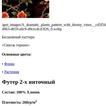
/gen_images/A_dramatic_plants_pattern_with_thorny_vines__cd5f5f
4963-4b59-a0c9-d9cecdcd3f26_0.webp
Бесшовный паттерн
«Сквозь тернии»
Основные цвета:
•
Флора
•
Растения
Футер 2-х ниточный
Состав:
100% Хлопок
2
Плотность:
260гр/м