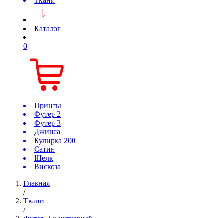
Ткани
Каталог
0
Принты
Футер 2
Футер 3
Джинса
Кулирка 200
Сатин
Шелк
Вискоза
Главная
/
Ткани
/