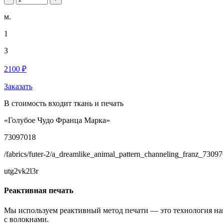
м.
1
3
2100 ₽
Заказать
В стоимость входит ткань и печать
«Голубое Чудо Франца Марка»
73097018
/fabrics/futer-2/a_dreamlike_animal_pattern_channeling_franz_7309
utg2vk2l3r
Реактивная печать
Мы используем реактивный метод печати — это технология на
с волокнами.