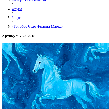
Футер 2-х ниточный
/
Фауна
/
Звери
/
«Голубое Чудо Франца Марка»
Артикул: 73097018