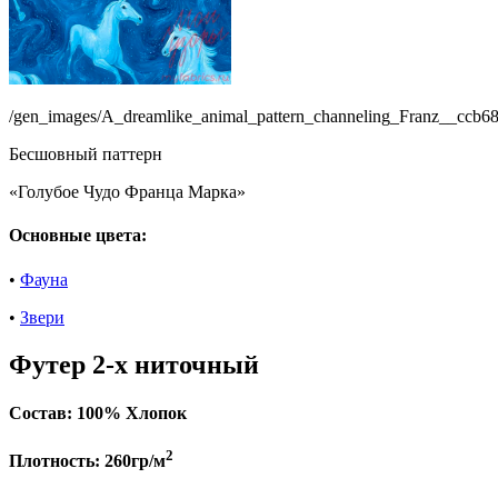
/gen_images/A_dreamlike_animal_pattern_channeling_Franz__ccb6
Бесшовный паттерн
«Голубое Чудо Франца Марка»
Основные цвета:
•
Фауна
•
Звери
Футер 2-х ниточный
Состав:
100% Хлопок
2
Плотность:
260гр/м