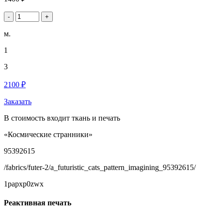
-
+
м.
1
3
2100 ₽
Заказать
В стоимость входит ткань и печать
«Космические странники»
95392615
/fabrics/futer-2/a_futuristic_cats_pattern_imagining_95392615/
1papxp0zwx
Реактивная печать