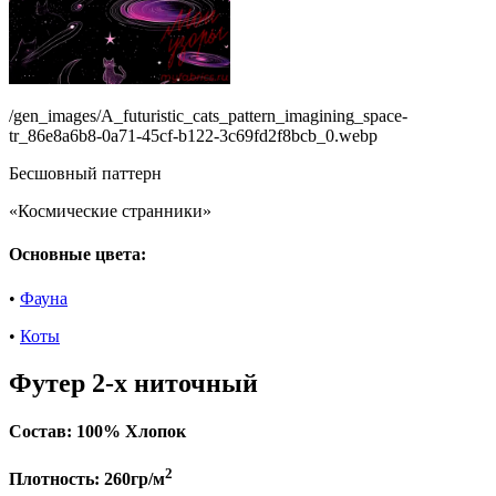
/gen_images/A_futuristic_cats_pattern_imagining_space-
tr_86e8a6b8-0a71-45cf-b122-3c69fd2f8bcb_0.webp
Бесшовный паттерн
«Космические странники»
Основные цвета:
•
Фауна
•
Коты
Футер 2-х ниточный
Состав:
100% Хлопок
2
Плотность:
260гр/м