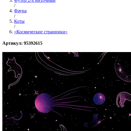
Футер 2-х ниточный
/
Фауна
/
Коты
/
«Космические странники»
Артикул: 95392615