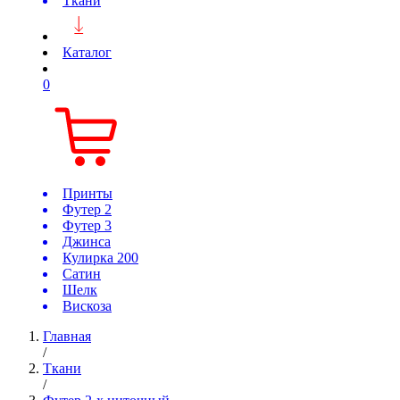
Ткани
Каталог
0
Принты
Футер 2
Футер 3
Джинса
Кулирка 200
Сатин
Шелк
Вискоза
Главная
/
Ткани
/