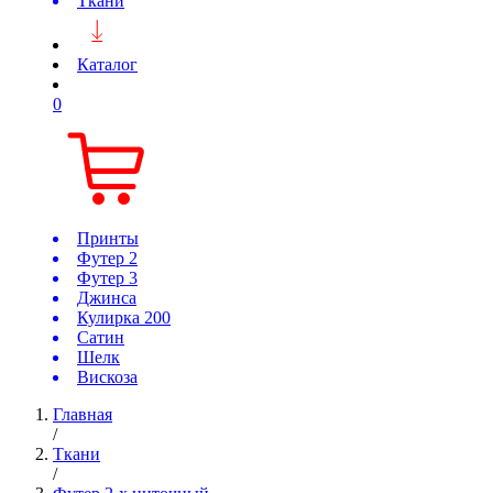
Ткани
Каталог
0
Принты
Футер 2
Футер 3
Джинса
Кулирка 200
Сатин
Шелк
Вискоза
Главная
/
Ткани
/