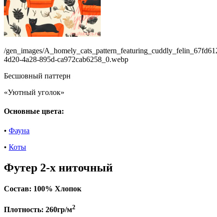
/gen_images/A_homely_cats_pattern_featuring_cuddly_felin_67fd61
4d20-4a28-895d-ca972cab6258_0.webp
Бесшовный паттерн
«Уютный уголок»
Основные цвета:
•
Фауна
•
Коты
Футер 2-х ниточный
Состав:
100% Хлопок
2
Плотность:
260гр/м