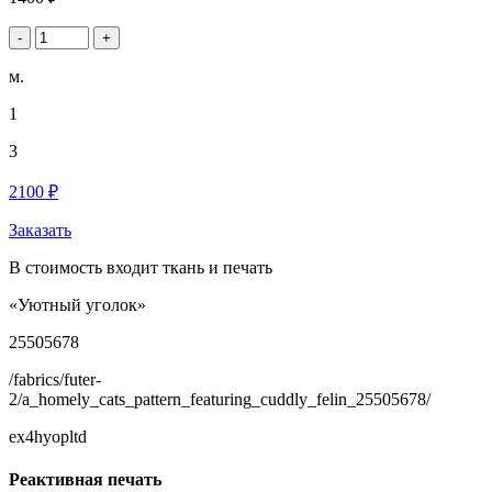
-
+
м.
1
3
2100 ₽
Заказать
В стоимость входит ткань и печать
«Уютный уголок»
25505678
/fabrics/futer-
2/a_homely_cats_pattern_featuring_cuddly_felin_25505678/
ex4hyopltd
Реактивная печать