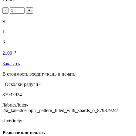
-
+
м.
1
3
2100 ₽
Заказать
В стоимость входит ткань и печать
«Осколки радуги»
87937924
/fabrics/futer-
2/a_kaleidoscopic_pattern_filled_with_shards_o_87937924/
shv60rctgu
Реактивная печать