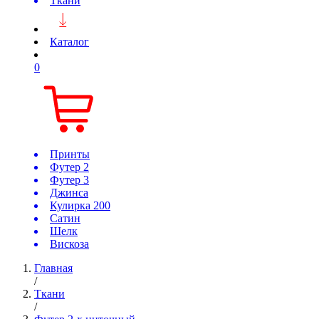
Ткани
Каталог
0
Принты
Футер 2
Футер 3
Джинса
Кулирка 200
Сатин
Шелк
Вискоза
Главная
/
Ткани
/