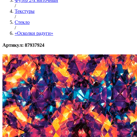
Футер 2-х ниточный
/
Текстуры
/
Стекло
/
«Осколки радуги»
Артикул: 87937924