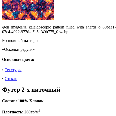
/gen_images/A_kaleidoscopic_pattern_filled_with_shards_o_80baa1
07c4-4022-977d-c5b5ef49b775_0.webp
Бесшовный паттерн
«Осколки радуги»
Основные цвета:
•
Текстуры
•
Стекло
Футер 2-х ниточный
Состав:
100% Хлопок
2
Плотность:
260гр/м