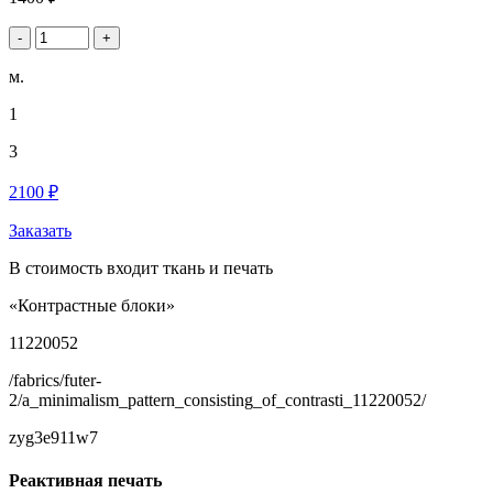
-
+
м.
1
3
2100 ₽
Заказать
В стоимость входит ткань и печать
«Контрастные блоки»
11220052
/fabrics/futer-
2/a_minimalism_pattern_consisting_of_contrasti_11220052/
zyg3e911w7
Реактивная печать