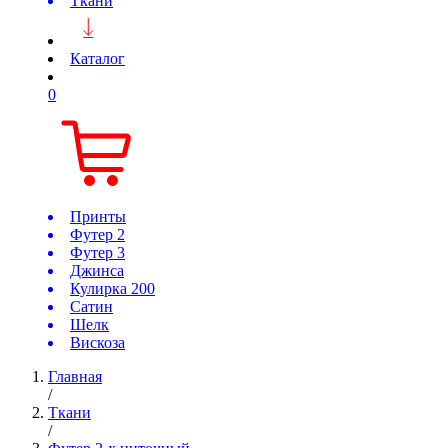
Ткани
Каталог
0
Принты
Футер 2
Футер 3
Джинса
Кулирка 200
Сатин
Шелк
Вискоза
Главная
/
Ткани
/