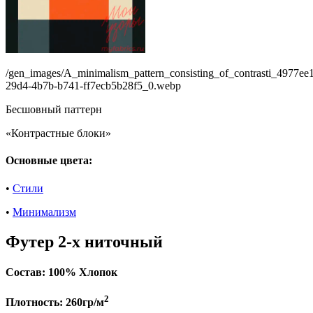
/gen_images/A_minimalism_pattern_consisting_of_contrasti_4977ee
29d4-4b7b-b741-ff7ecb5b28f5_0.webp
Бесшовный паттерн
«Контрастные блоки»
Основные цвета:
•
Стили
•
Минимализм
Футер 2-х ниточный
Состав:
100% Хлопок
2
Плотность:
260гр/м