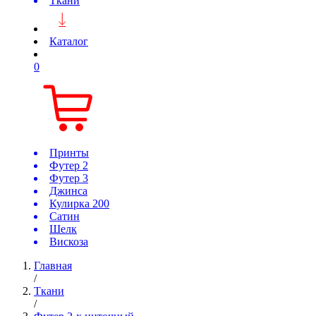
Ткани
Каталог
0
Принты
Футер 2
Футер 3
Джинса
Кулирка 200
Сатин
Шелк
Вискоза
Главная
/
Ткани
/