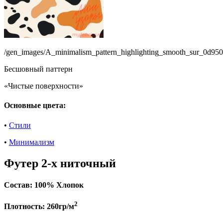
/gen_images/A_minimalism_pattern_highlighting_smooth_sur_0d9
Бесшовный паттерн
«Чистые поверхности»
Основные цвета:
•
Стили
•
Минимализм
Футер 2-х ниточный
Состав:
100% Хлопок
2
Плотность:
260гр/м