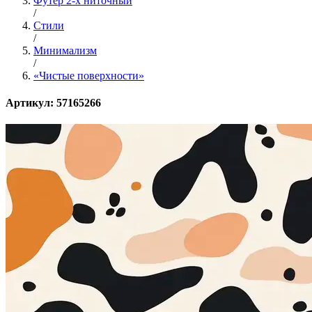
Футер 2-х ниточный
/
Стили
/
Минимализм
/
«Чистые поверхности»
Артикул: 57165266