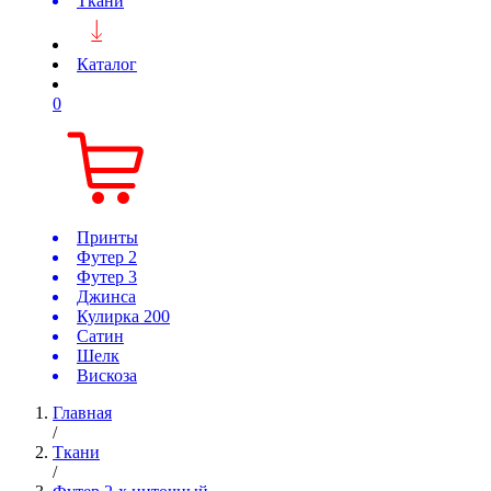
Ткани
Каталог
0
Принты
Футер 2
Футер 3
Джинса
Кулирка 200
Сатин
Шелк
Вискоза
Главная
/
Ткани
/