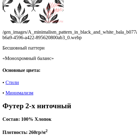
/gen_images/A_minimalism_pattern_in_black_and_white_bala_b077a
b6a9-4596-a422-895620800ab3_0.webp
Бесшовный паттерн
«Монохромный баланс»
Основные цвета:
•
Стили
•
Минимализм
Футер 2-х ниточный
Состав:
100% Хлопок
2
Плотность:
260гр/м