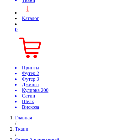
Ткани
Каталог
0
Принты
Футер 2
Футер 3
Джинса
Кулирка 200
Сатин
Шелк
Вискоза
Главная
/
Ткани
/