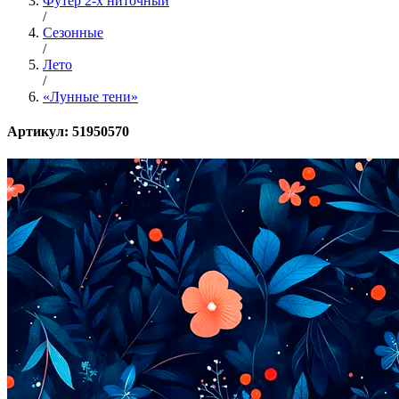
Футер 2-х ниточный
/
Сезонные
/
Лето
/
«Лунные тени»
Артикул: 51950570