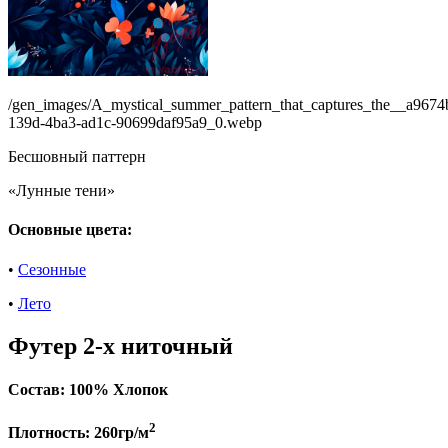
/gen_images/A_mystical_summer_pattern_that_captures_the__a9674
139d-4ba3-ad1c-90699daf95a9_0.webp
Бесшовный паттерн
«Лунные тени»
Основные цвета:
•
Сезонные
•
Лето
Футер 2-х ниточный
Состав:
100% Хлопок
2
Плотность:
260гр/м