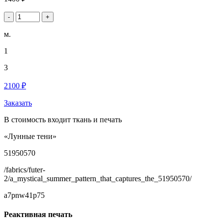
-
+
м.
1
3
2100 ₽
Заказать
В стоимость входит ткань и печать
«Лунные тени»
51950570
/fabrics/futer-
2/a_mystical_summer_pattern_that_captures_the_51950570/
a7pnw41p75
Реактивная печать