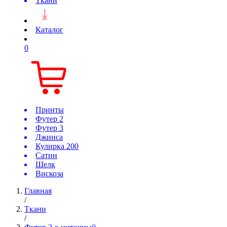
Ткани
Каталог
0
Принты
Футер 2
Футер 3
Джинса
Кулирка 200
Сатин
Шелк
Вискоза
Главная
/
Ткани
/