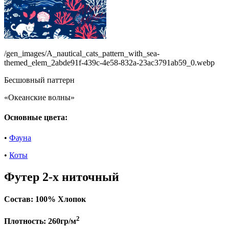
/gen_images/A_nautical_cats_pattern_with_sea-
themed_elem_2abde91f-439c-4e58-832a-23ac3791ab59_0.webp
Бесшовный паттерн
«Океанские волны»
Основные цвета:
•
Фауна
•
Коты
Футер 2-х ниточный
Состав:
100% Хлопок
2
Плотность:
260гр/м