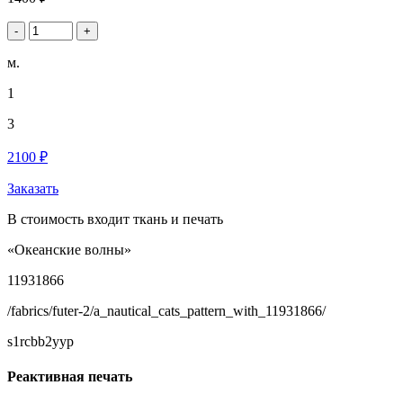
-
+
м.
1
3
2100 ₽
Заказать
В стоимость входит ткань и печать
«Океанские волны»
11931866
/fabrics/futer-2/a_nautical_cats_pattern_with_11931866/
s1rcbb2yyp
Реактивная печать