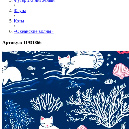
Футер 2-х ниточный
/
Фауна
/
Коты
/
«Океанские волны»
Артикул: 11931866