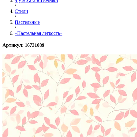
Футер 2-х ниточный
/
Стили
/
Пастельные
/
«Пастельная легкость»
Артикул: 16731089