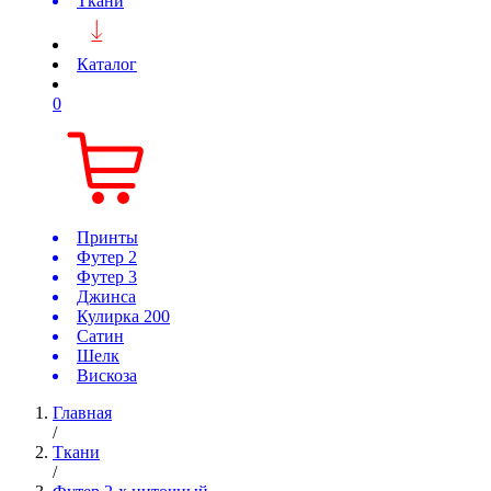
Ткани
Каталог
0
Принты
Футер 2
Футер 3
Джинса
Кулирка 200
Сатин
Шелк
Вискоза
Главная
/
Ткани
/