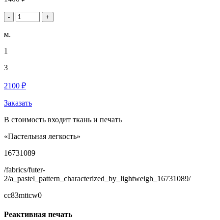
-
+
м.
1
3
2100 ₽
Заказать
В стоимость входит ткань и печать
«Пастельная легкость»
16731089
/fabrics/futer-
2/a_pastel_pattern_characterized_by_lightweigh_16731089/
cc83mttcw0
Реактивная печать