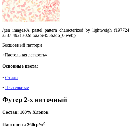
/gen_images/A_pastel_pattern_characterized_by_lightweigh_f19772
a337-492f-a02d-5a2be455b2d6_0.webp
Бесшовный паттерн
«Пастельная легкость»
Основные цвета:
•
Стили
•
Пастельные
Футер 2-х ниточный
Состав:
100% Хлопок
2
Плотность:
260гр/м