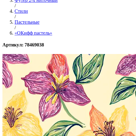
Футер 2-х ниточный
/
Стили
/
Пастельные
/
«ОКифф пастель»
Артикул: 78469038