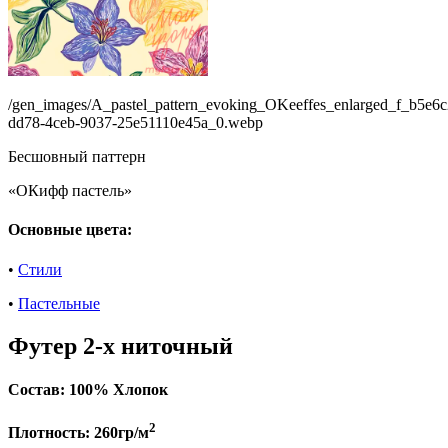
/gen_images/A_pastel_pattern_evoking_OKeeffes_enlarged_f_b5e6c
dd78-4ceb-9037-25e51110e45a_0.webp
Бесшовный паттерн
«ОКифф пастель»
Основные цвета:
•
Стили
•
Пастельные
Футер 2-х ниточный
Состав:
100% Хлопок
2
Плотность:
260гр/м