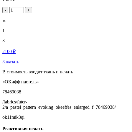
-
+
м.
1
3
2100 ₽
Заказать
В стоимость входит ткань и печать
«ОКифф пастель»
78469038
/fabrics/futer-
2/a_pastel_pattern_evoking_okeeffes_enlarged_f_78469038/
ok11mik3qi
Реактивная печать