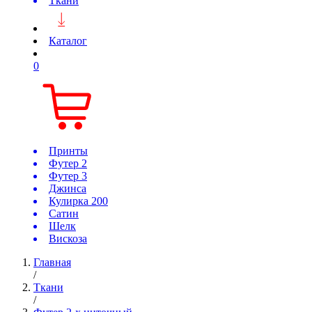
Ткани
Каталог
0
Принты
Футер 2
Футер 3
Джинса
Кулирка 200
Сатин
Шелк
Вискоза
Главная
/
Ткани
/