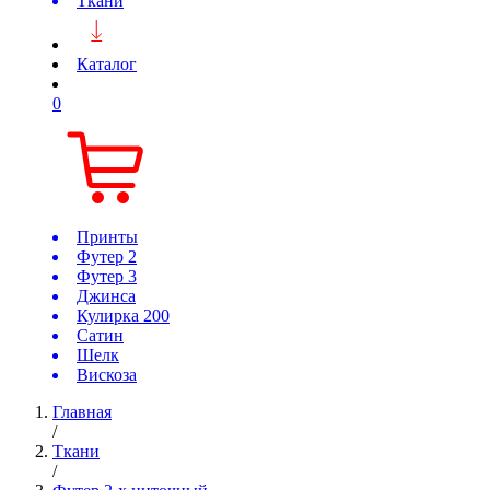
Ткани
Каталог
0
Принты
Футер 2
Футер 3
Джинса
Кулирка 200
Сатин
Шелк
Вискоза
Главная
/
Ткани
/