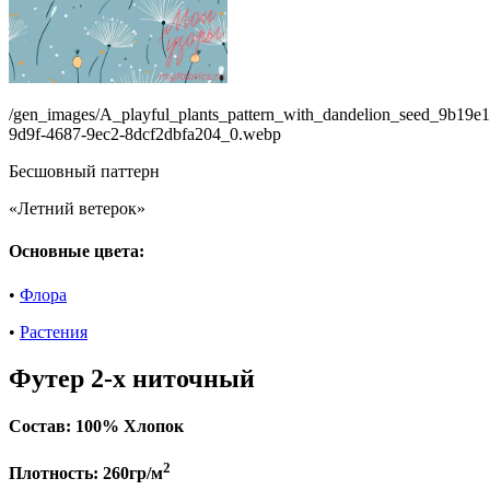
/gen_images/A_playful_plants_pattern_with_dandelion_seed_9b19e
9d9f-4687-9ec2-8dcf2dbfa204_0.webp
Бесшовный паттерн
«Летний ветерок»
Основные цвета:
•
Флора
•
Растения
Футер 2-х ниточный
Состав:
100% Хлопок
2
Плотность:
260гр/м