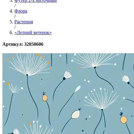
Футер 2-х ниточный
/
Флора
/
Растения
/
«Летний ветерок»
Артикул: 32850606