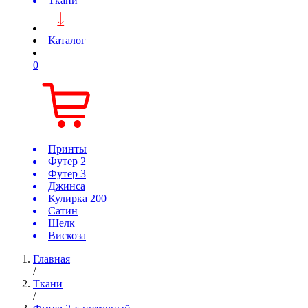
Ткани
Каталог
0
Принты
Футер 2
Футер 3
Джинса
Кулирка 200
Сатин
Шелк
Вискоза
Главная
/
Ткани
/