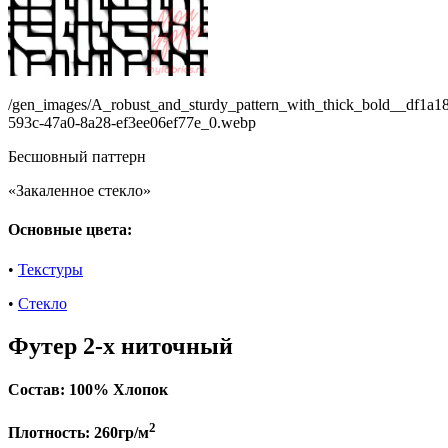
/gen_images/A_robust_and_sturdy_pattern_with_thick_bold__df1a1
593c-47a0-8a28-ef3ee06ef77e_0.webp
Бесшовный паттерн
«Закаленное стекло»
Основные цвета:
•
Текстуры
•
Стекло
Футер 2-х ниточный
Состав:
100% Хлопок
2
Плотность:
260гр/м