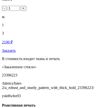
-
+
м.
1
3
2100 ₽
Заказать
В стоимость входит ткань и печать
«Закаленное стекло»
23396223
/fabrics/futer-
2/a_robust_and_sturdy_pattern_with_thick_bold_23396223/
yskt8wbo93
Реактивная печать