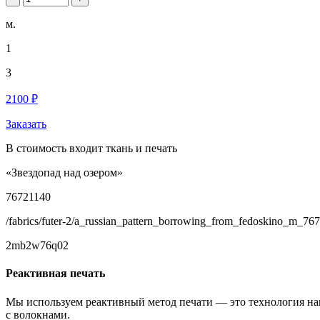
м.
1
3
2100 ₽
Заказать
В стоимость входит ткань и печать
«Звездопад над озером»
76721140
/fabrics/futer-2/a_russian_pattern_borrowing_from_fedoskino_m_76
2mb2w76q02
Реактивная печать
Мы используем реактивный метод печати — это технология на
с волокнами.