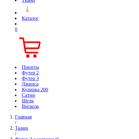
Ткани
Каталог
0
Принты
Футер 2
Футер 3
Джинса
Кулирка 200
Сатин
Шелк
Вискоза
Главная
/
Ткани
/