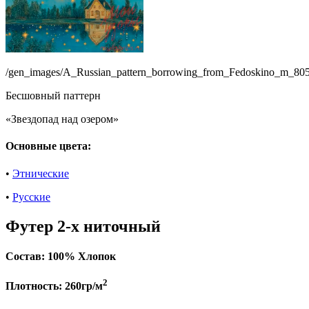
/gen_images/A_Russian_pattern_borrowing_from_Fedoskino_m_80
Бесшовный паттерн
«Звездопад над озером»
Основные цвета:
•
Этнические
•
Русские
Футер 2-х ниточный
Состав:
100% Хлопок
2
Плотность:
260гр/м