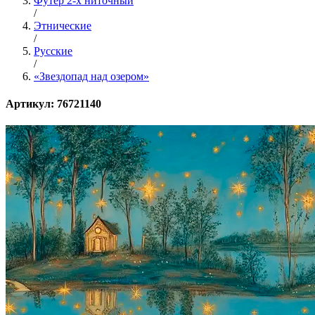
Футер 2-х ниточный
/
Этнические
/
Русские
/
«Звездопад над озером»
Артикул: 76721140