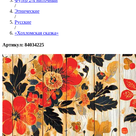
Футер 2-х ниточный
/
Этнические
/
Русские
/
«Хохломская сказка»
Артикул: 84034225