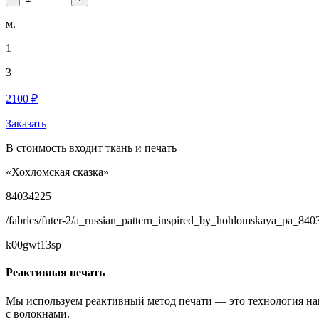
м.
1
3
2100 ₽
Заказать
В стоимость входит ткань и печать
«Хохломская сказка»
84034225
/fabrics/futer-2/a_russian_pattern_inspired_by_hohlomskaya_pa_840
k00gwt13sp
Реактивная печать
Мы используем реактивный метод печати — это технология на
с волокнами.