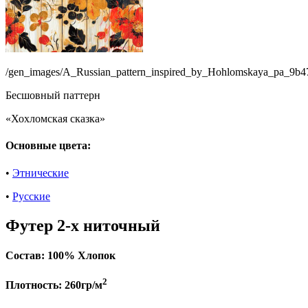
/gen_images/A_Russian_pattern_inspired_by_Hohlomskaya_pa_9b
Бесшовный паттерн
«Хохломская сказка»
Основные цвета:
•
Этнические
•
Русские
Футер 2-х ниточный
Состав:
100% Хлопок
2
Плотность:
260гр/м