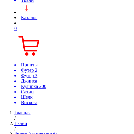
Ткани
Каталог
0
Принты
Футер 2
Футер 3
Джинса
Кулирка 200
Сатин
Шелк
Вискоза
Главная
/
Ткани
/