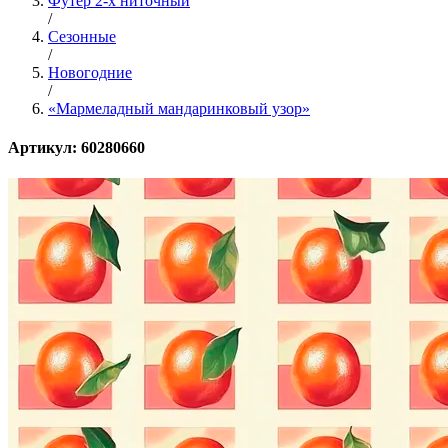
Футер 2-х ниточный
/
Сезонные
/
Новогодние
/
«Мармеладный мандаринковый узор»
Артикул: 60280660