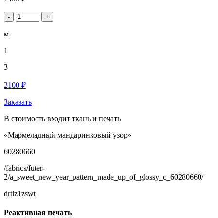
-
+
м.
1
3
2100 ₽
Заказать
В стоимость входит ткань и печать
«Мармеладный мандаринковый узор»
60280660
/fabrics/futer-
2/a_sweet_new_year_pattern_made_up_of_glossy_c_60280660/
drtlz1zswt
Реактивная печать