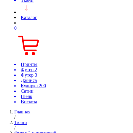
Ткани
Каталог
0
Принты
Футер 2
Футер 3
Джинса
Кулирка 200
Сатин
Шелк
Вискоза
Главная
/
Ткани
/