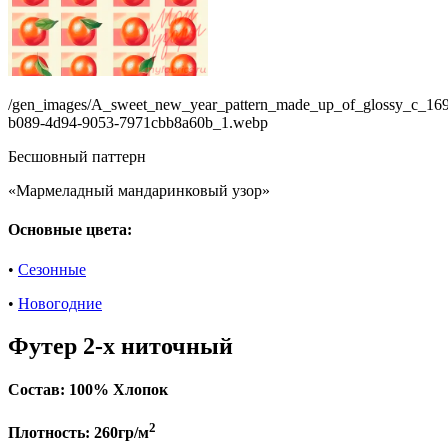
/gen_images/A_sweet_new_year_pattern_made_up_of_glossy_c_169
b089-4d94-9053-7971cbb8a60b_1.webp
Бесшовный паттерн
«Мармеладный мандаринковый узор»
Основные цвета:
•
Сезонные
•
Новогодние
Футер 2-х ниточный
Состав:
100% Хлопок
2
Плотность:
260гр/м