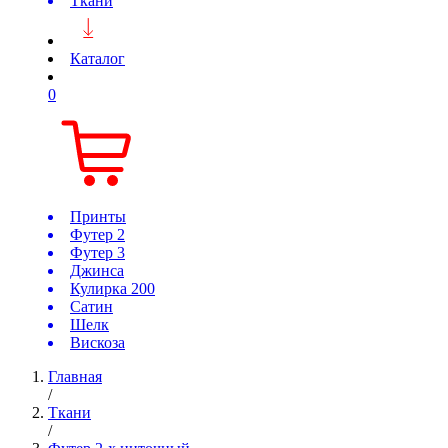
Ткани
Каталог
0
Принты
Футер 2
Футер 3
Джинса
Кулирка 200
Сатин
Шелк
Вискоза
Главная
/
Ткани
/