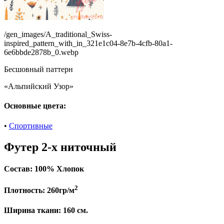
/gen_images/A_traditional_Swiss-
inspired_pattern_with_in_321e1c04-8e7b-4cfb-80a1-
6e6bbde2878b_0.webp
Бесшовный паттерн
«Альпийский Узор»
Основные цвета:
•
Спортивные
Футер 2-х ниточный
Состав:
100% Хлопок
2
Плотность:
260гр/м
Ширина ткани:
160 см.