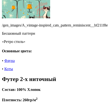
/gen_images/A_vintage-inspired_cats_pattern_reminiscent__bf211f
Бесшовный паттерн
«Ретро стиль»
Основные цвета:
•
Фауна
•
Коты
Футер 2-х ниточный
Состав:
100% Хлопок
2
Плотность:
260гр/м