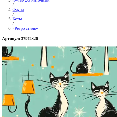
Футер 2-х ниточный
/
Фауна
/
Коты
/
«Ретро стиль»
Артикул: 37974326