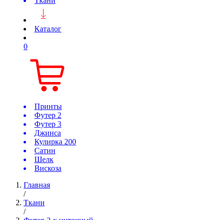
Ткани
Каталог
0
Принты
Футер 2
Футер 3
Джинса
Кулирка 200
Сатин
Шелк
Вискоза
Главная
/
Ткани
/