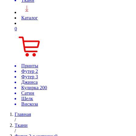
Ткани
Каталог
0
Принты
Футер 2
Футер 3
Джинса
Кулирка 200
Сатин
Шелк
Вискоза
Главная
/
Ткани
/