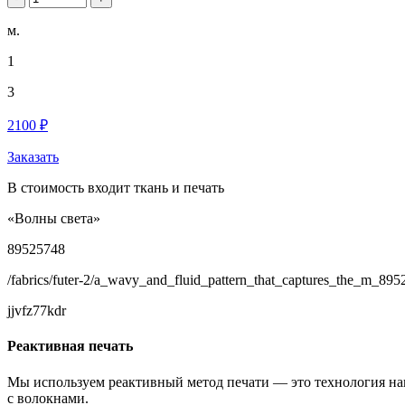
м.
1
3
2100 ₽
Заказать
В стоимость входит ткань и печать
«Волны света»
89525748
/fabrics/futer-2/a_wavy_and_fluid_pattern_that_captures_the_m_895
jjvfz77kdr
Реактивная печать
Мы используем реактивный метод печати — это технология на
с волокнами.