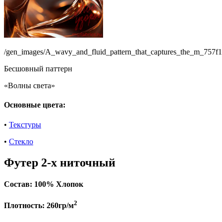
/gen_images/A_wavy_and_fluid_pattern_that_captures_the_m_757
Бесшовный паттерн
«Волны света»
Основные цвета:
•
Текстуры
•
Стекло
Футер 2-х ниточный
Состав:
100% Хлопок
2
Плотность:
260гр/м