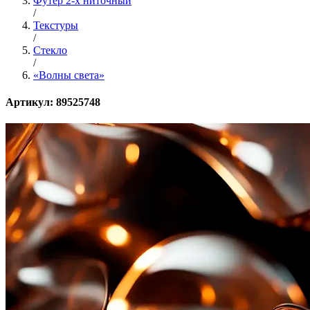
Футер 2-х ниточный
/
Текстуры
/
Стекло
/
«Волны света»
Артикул: 89525748