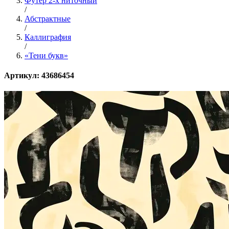
Футер 2-х ниточный
/
Абстрактные
/
Каллиграфия
/
«Тени букв»
Артикул: 43686454