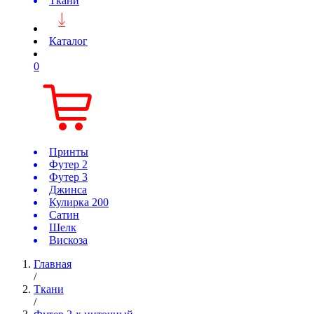
Ткани
Каталог
0
Принты
Футер 2
Футер 3
Джинса
Кулирка 200
Сатин
Шелк
Вискоза
Главная
/
Ткани
/