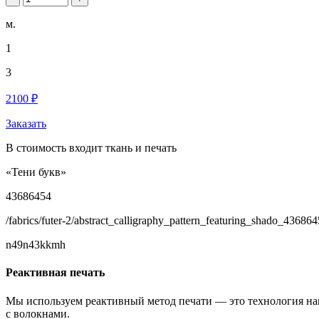
м.
1
3
2100 ₽
Заказать
В стоимость входит ткань и печать
«Тени букв»
43686454
/fabrics/futer-2/abstract_calligraphy_pattern_featuring_shado_436864
n49n43kkmh
Реактивная печать
Мы используем реактивный метод печати — это технология на
с волокнами.