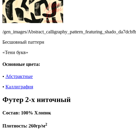
/gen_images/Abstract_calligraphy_pattern_featuring_shado_da7dc
Бесшовный паттерн
«Тени букв»
Основные цвета:
•
Абстрактные
•
Каллиграфия
Футер 2-х ниточный
Состав:
100% Хлопок
2
Плотность:
260гр/м