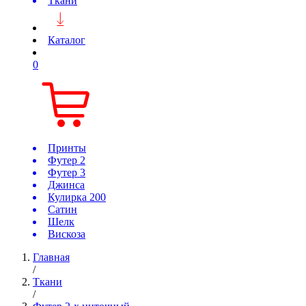
Ткани
Каталог
0
Принты
Футер 2
Футер 3
Джинса
Кулирка 200
Сатин
Шелк
Вискоза
Главная
/
Ткани
/