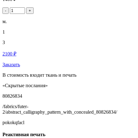
-
+
м.
1
3
2100 ₽
Заказать
В стоимость входит ткань и печать
«Скрытые послания»
80826834
/fabrics/futer-
2/abstract_calligraphy_pattern_with_concealed_80826834/
pokokqfacl
Реактивная печать