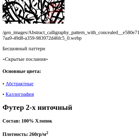
/gen_images/Abstract_calligraphy_pattern_with_concealed__e580e7
7aa9-49d8-a359-983972d46fc5_0.webp
Бесшовный паттерн
«Скрытые послания»
Основные цвета:
•
Абстрактные
•
Каллиграфия
Футер 2-х ниточный
Состав:
100% Хлопок
2
Плотность:
260гр/м