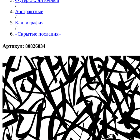
Футер 2-х ниточный
/
Абстрактные
/
Каллиграфия
/
«Скрытые послания»
Артикул: 80826834