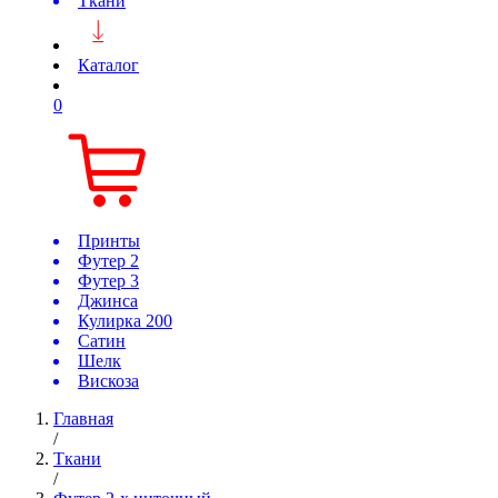
Ткани
Каталог
0
Принты
Футер 2
Футер 3
Джинса
Кулирка 200
Сатин
Шелк
Вискоза
Главная
/
Ткани
/