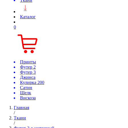
Ткани
Каталог
0
Принты
Футер 2
Футер 3
Джинса
Кулирка 200
Сатин
Шелк
Вискоза
Главная
/
Ткани
/