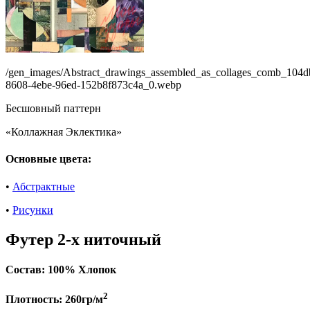
/gen_images/Abstract_drawings_assembled_as_collages_comb_104d
8608-4ebe-96ed-152b8f873c4a_0.webp
Бесшовный паттерн
«Коллажная Эклектика»
Основные цвета:
•
Абстрактные
•
Рисунки
Футер 2-х ниточный
Состав:
100% Хлопок
2
Плотность:
260гр/м