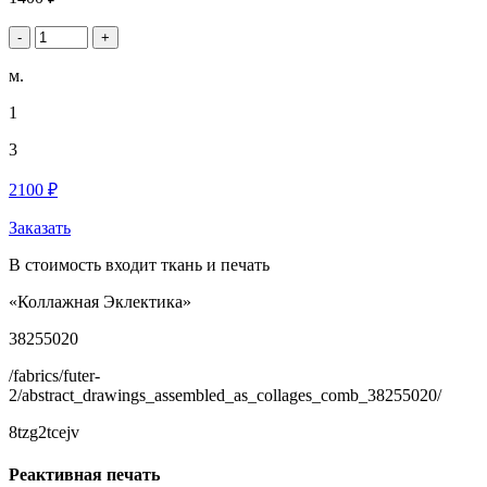
-
+
м.
1
3
2100 ₽
Заказать
В стоимость входит ткань и печать
«Коллажная Эклектика»
38255020
/fabrics/futer-
2/abstract_drawings_assembled_as_collages_comb_38255020/
8tzg2tcejv
Реактивная печать