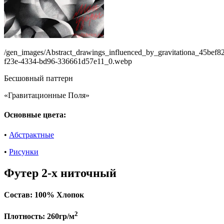
/gen_images/Abstract_drawings_influenced_by_gravitationa_45bef8
f23e-4334-bd96-336661d57e11_0.webp
Бесшовный паттерн
«Гравитационные Поля»
Основные цвета:
•
Абстрактные
•
Рисунки
Футер 2-х ниточный
Состав:
100% Хлопок
2
Плотность:
260гр/м