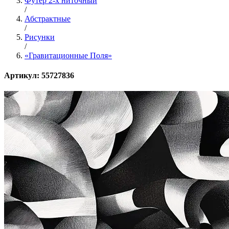
Футер 2-х ниточный
/
Абстрактные
/
Рисунки
/
«Гравитационные Поля»
Артикул: 55727836