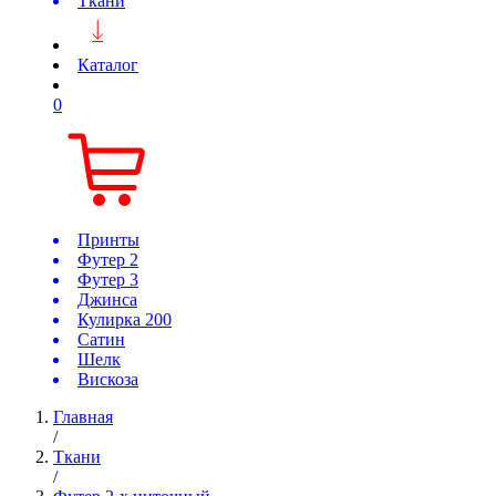
Ткани
Каталог
0
Принты
Футер 2
Футер 3
Джинса
Кулирка 200
Сатин
Шелк
Вискоза
Главная
/
Ткани
/