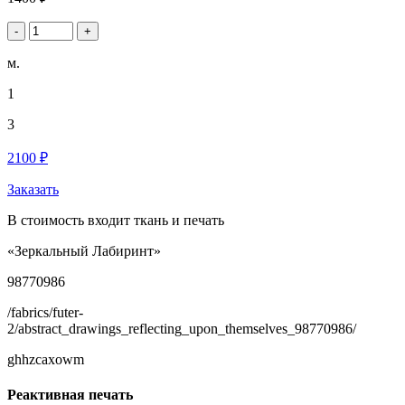
-
+
м.
1
3
2100 ₽
Заказать
В стоимость входит ткань и печать
«Зеркальный Лабиринт»
98770986
/fabrics/futer-
2/abstract_drawings_reflecting_upon_themselves_98770986/
ghhzcaxowm
Реактивная печать