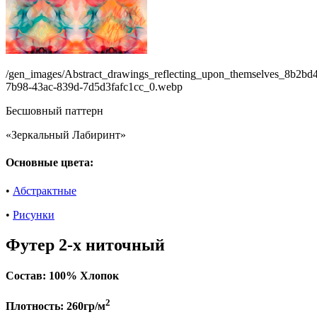
/gen_images/Abstract_drawings_reflecting_upon_themselves_8b2bd
7b98-43ac-839d-7d5d3fafc1cc_0.webp
Бесшовный паттерн
«Зеркальный Лабиринт»
Основные цвета:
•
Абстрактные
•
Рисунки
Футер 2-х ниточный
Состав:
100% Хлопок
2
Плотность:
260гр/м