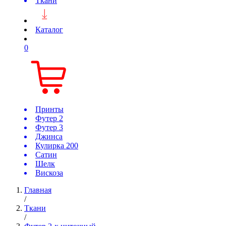
Ткани
Каталог
0
Принты
Футер 2
Футер 3
Джинса
Кулирка 200
Сатин
Шелк
Вискоза
Главная
/
Ткани
/