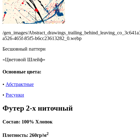
/gen_images/Abstract_drawings_trailing_behind_leaving_co_3c641a
a526-465f-85f5-b6cc23613282_0.webp
Бесшовный паттерн
«Цветовой Шлейф»
Основные цвета:
•
Абстрактные
•
Рисунки
Футер 2-х ниточный
Состав:
100% Хлопок
2
Плотность:
260гр/м