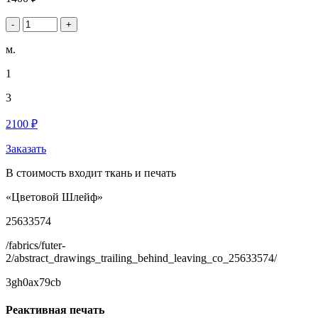
-
+
м.
1
3
2100 ₽
Заказать
В стоимость входит ткань и печать
«Цветовой Шлейф»
25633574
/fabrics/futer-
2/abstract_drawings_trailing_behind_leaving_co_25633574/
3gh0ax79cb
Реактивная печать