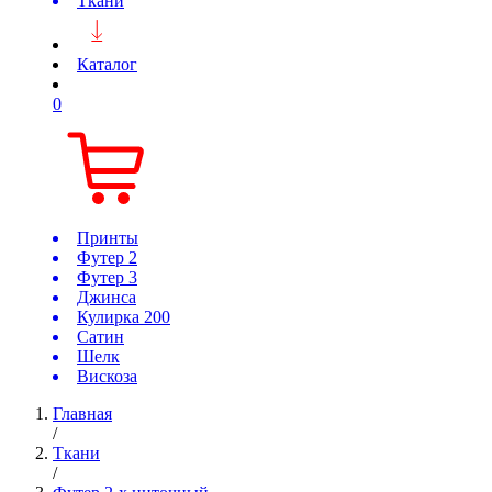
Ткани
Каталог
0
Принты
Футер 2
Футер 3
Джинса
Кулирка 200
Сатин
Шелк
Вискоза
Главная
/
Ткани
/