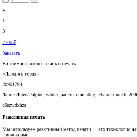
м.
1
3
2100 ₽
Заказать
В стоимость входит ткань и печать
«Лыжня в горах»
20901793
/fabrics/futer-2/alpine_winter_pattern_emulating_edvard_munch_20
c6szwdxhzs
Реактивная печать
Мы используем реактивный метод печати — это технология на
с волокнами.