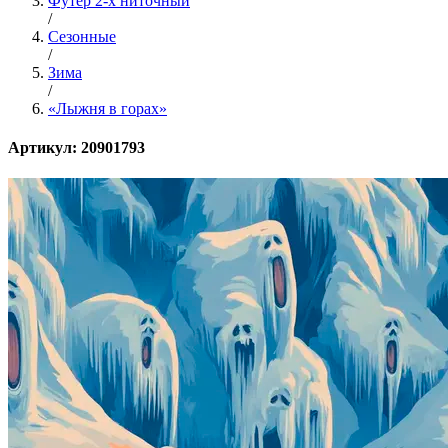
Футер 2-х ниточный
/
Сезонные
/
Зима
/
«Лыжня в горах»
Артикул: 20901793