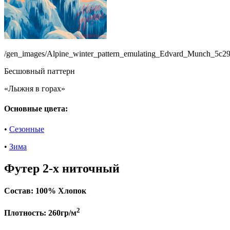
/gen_images/Alpine_winter_pattern_emulating_Edvard_Munch_5c
Бесшовный паттерн
«Лыжня в горах»
Основные цвета:
•
Сезонные
•
Зима
Футер 2-х ниточный
Состав:
100% Хлопок
2
Плотность:
260гр/м