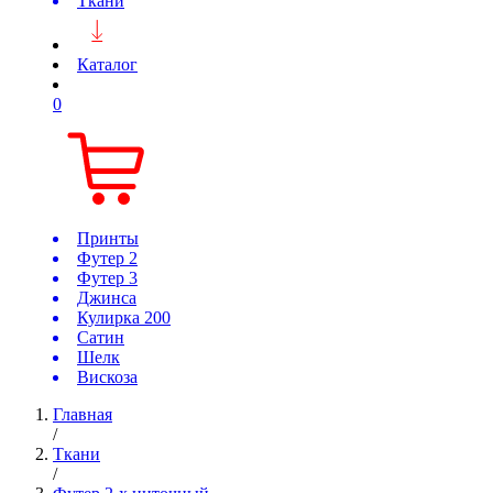
Ткани
Каталог
0
Принты
Футер 2
Футер 3
Джинса
Кулирка 200
Сатин
Шелк
Вискоза
Главная
/
Ткани
/