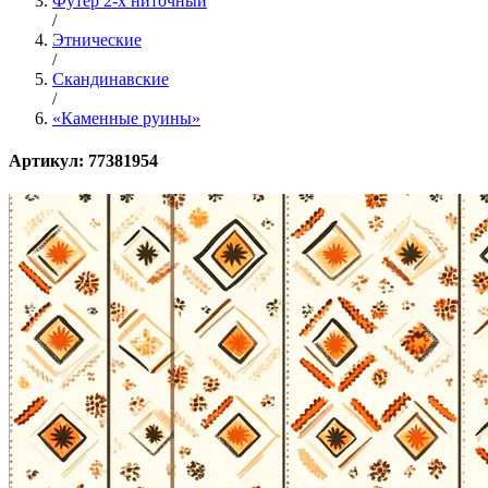
Футер 2-х ниточный
/
Этнические
/
Скандинавские
/
«Каменные руины»
Артикул: 77381954