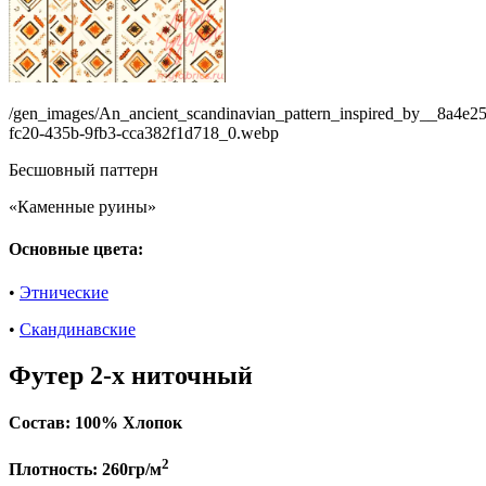
/gen_images/An_ancient_scandinavian_pattern_inspired_by__8a4e25
fc20-435b-9fb3-cca382f1d718_0.webp
Бесшовный паттерн
«Каменные руины»
Основные цвета:
•
Этнические
•
Скандинавские
Футер 2-х ниточный
Состав:
100% Хлопок
2
Плотность:
260гр/м