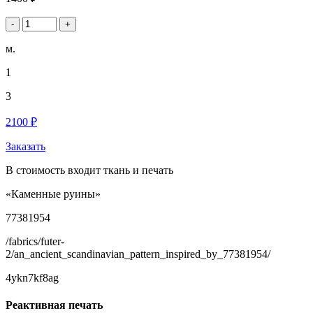
-
+
м.
1
3
2100 ₽
Заказать
В стоимость входит ткань и печать
«Каменные руины»
77381954
/fabrics/futer-
2/an_ancient_scandinavian_pattern_inspired_by_77381954/
4ykn7kf8ag
Реактивная печать