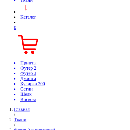
Ткани
Каталог
0
Принты
Футер 2
Футер 3
Джинса
Кулирка 200
Сатин
Шелк
Вискоза
Главная
/
Ткани
/