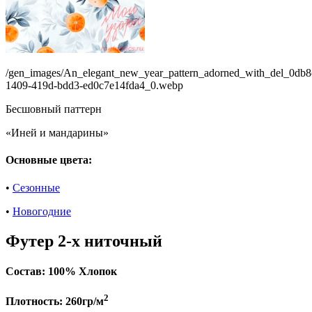
/gen_images/An_elegant_new_year_pattern_adorned_with_del_0db8
1409-419d-bdd3-ed0c7e14fda4_0.webp
Бесшовный паттерн
«Иней и мандарины»
Основные цвета:
•
Сезонные
•
Новогодние
Футер 2-х ниточный
Состав:
100% Хлопок
2
Плотность:
260гр/м