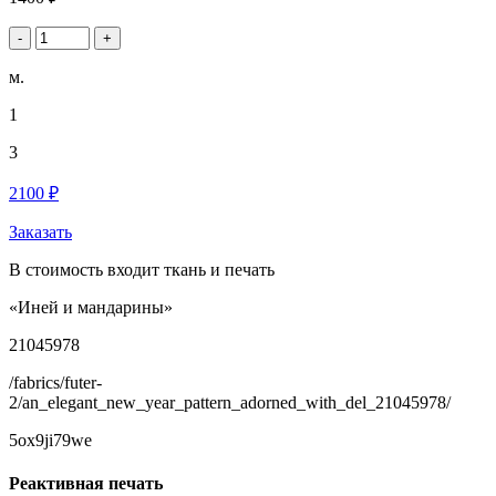
-
+
м.
1
3
2100 ₽
Заказать
В стоимость входит ткань и печать
«Иней и мандарины»
21045978
/fabrics/futer-
2/an_elegant_new_year_pattern_adorned_with_del_21045978/
5ox9ji79we
Реактивная печать