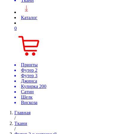
Ткани
Каталог
0
Принты
Футер 2
Футер 3
Джинса
Кулирка 200
Сатин
Шелк
Вискоза
Главная
/
Ткани
/