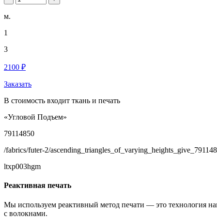
м.
1
3
2100 ₽
Заказать
В стоимость входит ткань и печать
«Угловой Подъем»
79114850
/fabrics/futer-2/ascending_triangles_of_varying_heights_give_79114
ltxp003hgm
Реактивная печать
Мы используем реактивный метод печати — это технология на
с волокнами.