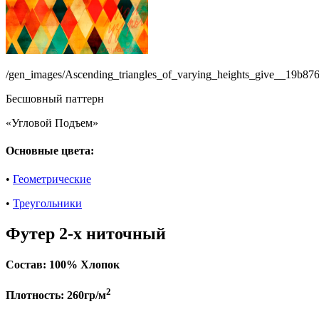
/gen_images/Ascending_triangles_of_varying_heights_give__19b8
Бесшовный паттерн
«Угловой Подъем»
Основные цвета:
•
Геометрические
•
Треугольники
Футер 2-х ниточный
Состав:
100% Хлопок
2
Плотность:
260гр/м