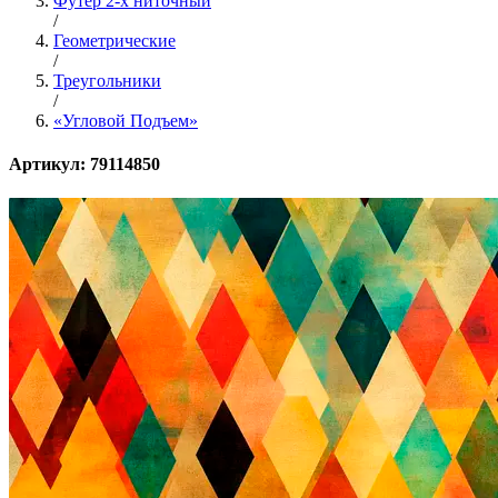
Футер 2-х ниточный
/
Геометрические
/
Треугольники
/
«Угловой Подъем»
Артикул: 79114850