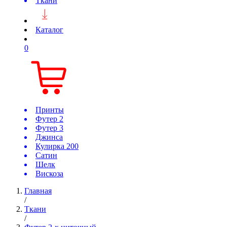
Ткани
Каталог
0
Принты
Футер 2
Футер 3
Джинса
Кулирка 200
Сатин
Шелк
Вискоза
Главная
/
Ткани
/