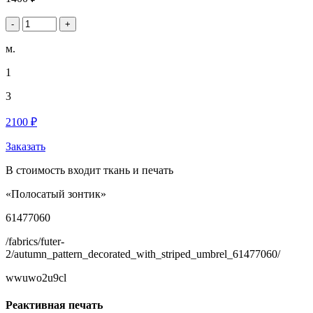
-
+
м.
1
3
2100 ₽
Заказать
В стоимость входит ткань и печать
«Полосатый зонтик»
61477060
/fabrics/futer-
2/autumn_pattern_decorated_with_striped_umbrel_61477060/
wwuwo2u9cl
Реактивная печать