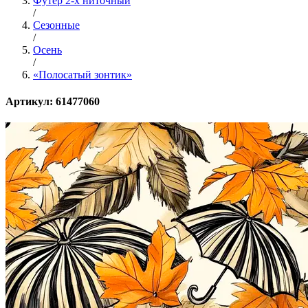
Футер 2-х ниточный
/
Сезонные
/
Осень
/
«Полосатый зонтик»
Артикул: 61477060