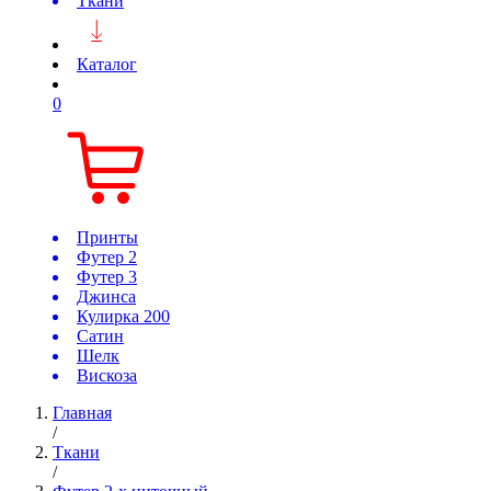
Ткани
Каталог
0
Принты
Футер 2
Футер 3
Джинса
Кулирка 200
Сатин
Шелк
Вискоза
Главная
/
Ткани
/