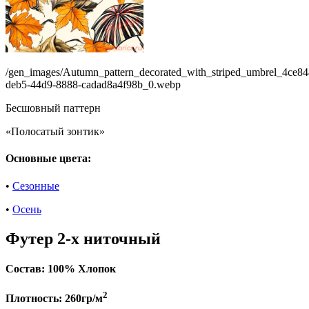
/gen_images/Autumn_pattern_decorated_with_striped_umbrel_4ce84
deb5-44d9-8888-cadad8a4f98b_0.webp
Бесшовный паттерн
«Полосатый зонтик»
Основные цвета:
•
Сезонные
•
Осень
Футер 2-х ниточный
Состав:
100% Хлопок
2
Плотность:
260гр/м