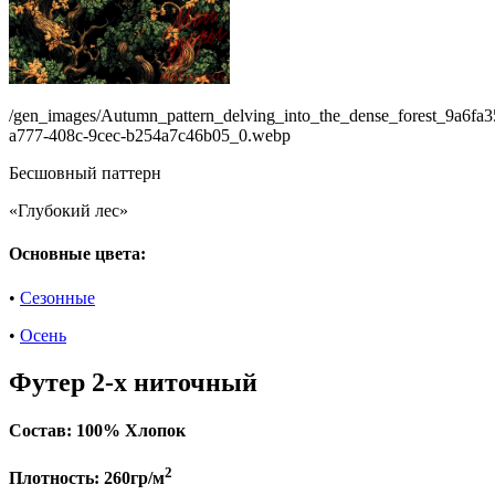
/gen_images/Autumn_pattern_delving_into_the_dense_forest_9a6fa3
a777-408c-9cec-b254a7c46b05_0.webp
Бесшовный паттерн
«Глубокий лес»
Основные цвета:
•
Сезонные
•
Осень
Футер 2-х ниточный
Состав:
100% Хлопок
2
Плотность:
260гр/м