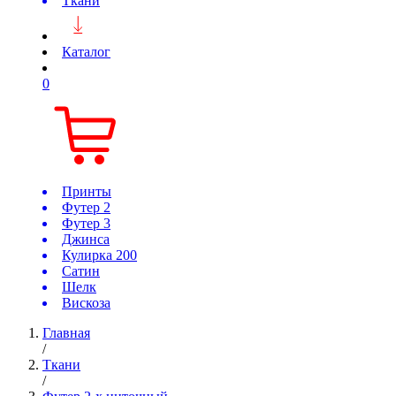
Ткани
Каталог
0
Принты
Футер 2
Футер 3
Джинса
Кулирка 200
Сатин
Шелк
Вискоза
Главная
/
Ткани
/