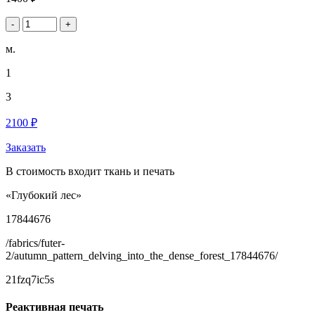
-
+
м.
1
3
2100 ₽
Заказать
В стоимость входит ткань и печать
«Глубокий лес»
17844676
/fabrics/futer-
2/autumn_pattern_delving_into_the_dense_forest_17844676/
21fzq7ic5s
Реактивная печать