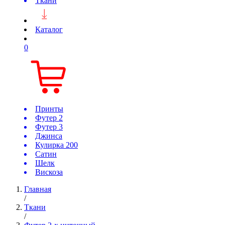
Ткани
Каталог
0
Принты
Футер 2
Футер 3
Джинса
Кулирка 200
Сатин
Шелк
Вискоза
Главная
/
Ткани
/