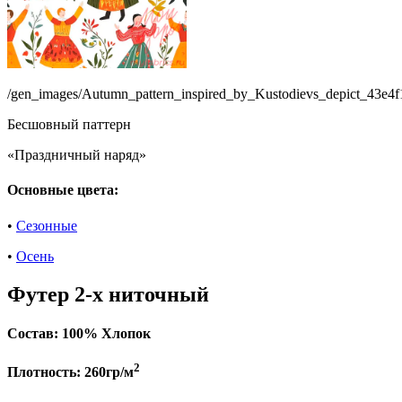
/gen_images/Autumn_pattern_inspired_by_Kustodievs_depict_43e
Бесшовный паттерн
«Праздничный наряд»
Основные цвета:
•
Сезонные
•
Осень
Футер 2-х ниточный
Состав:
100% Хлопок
2
Плотность:
260гр/м