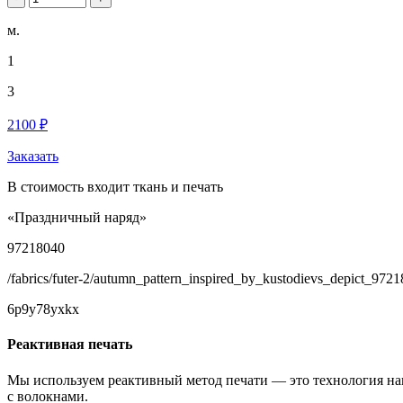
м.
1
3
2100 ₽
Заказать
В стоимость входит ткань и печать
«Праздничный наряд»
97218040
/fabrics/futer-2/autumn_pattern_inspired_by_kustodievs_depict_9721
6p9y78yxkx
Реактивная печать
Мы используем реактивный метод печати — это технология на
с волокнами.