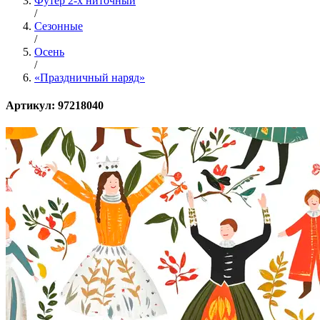
Футер 2-х ниточный
/
Сезонные
/
Осень
/
«Праздничный наряд»
Артикул: 97218040